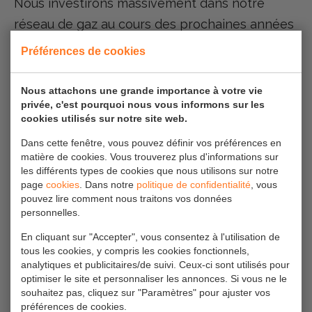
Nous investirons massivement dans notre
réseau de gaz au cours des prochaines années
pour alimenter environ 800 millions de m³ de
Préférences de cookies
gaz d'ici 2030.
Ceci équivaut à la consommation de gaz
Nous attachons une grande importance à votre vie
privée, c'est pourquoi nous vous informons sur les
d'environ 600 000 ménages. Pour atteindre cet
cookies utilisés sur notre site web.
objectif, nous installerons dix boosters dans
Dans cette fenêtre, vous pouvez définir vos préférences en
les années à venir, le premier étant dans le
matière de cookies. Vous trouverez plus d'informations sur
Drenthe.
les différents types de cookies que nous utilisons sur notre
page
cookies
. Dans notre
politique de confidentialité
, vous
pouvez lire comment nous traitons vos données
Le premier booster intermédiaire de gaz vert
personnelles.
dans le réseau Enexis sera installé et mis en
En cliquant sur "Accepter", vous consentez à l'utilisation de
service cet été."
tous les cookies, y compris les cookies fonctionnels,
analytiques et publicitaires/de suivi. Ceux-ci sont utilisés pour
optimiser le site et personnaliser les annonces. Si vous ne le
Chez gAvilar, nous sommes très fiers de
souhaitez pas, cliquez sur "Paramètres" pour ajuster vos
préférences de cookies.
pouvoir contribuer à cette mission