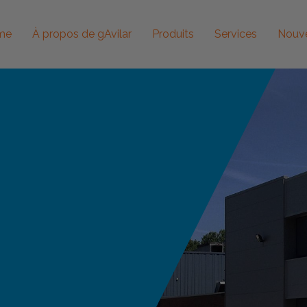
me
À propos de gAvilar
Produits
Services
Nouve