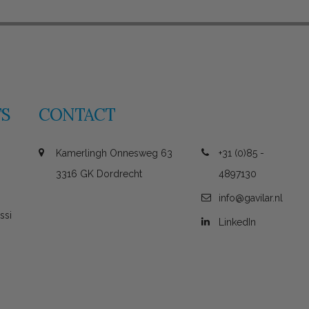
S
CONTACT
Kamerlingh Onnesweg 63
+31 (0)85 -
3316 GK Dordrecht
4897130
info@gavilar.nl
ssi
LinkedIn