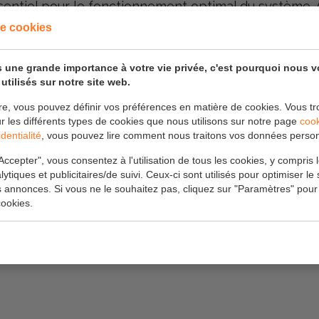
ssentiel pour le fonctionnement optimal du système. A
rmais au réseau de gaz de 4 bars, le surpresseur de 
e cookies
istent.
 une grande importance à votre vie privée, c'est pourquoi nous 
utilisés sur notre site web.
 nous tenons à remercier tous ceux qui ont contribu
re, vous pouvez définir vos préférences en matière de cookies. Vous tr
t durables pour le secteur de l'énergie.
ur les différents types de cookies que nous utilisons sur notre page
coo
dentialité
, vous pouvez lire comment nous traitons vos données person
Accepter", vous consentez à l'utilisation de tous les cookies, y compris 
lytiques et publicitaires/de suivi. Ceux-ci sont utilisés pour optimiser le s
s annonces. Si vous ne le souhaitez pas, cliquez sur "Paramètres" pour
ookies.
rgietransitie-groengas-enexisinnoveert-ugcPost-7