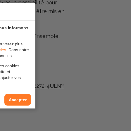
vec la possibilité pour
gaz est prêt à être mis en
vous informons
é à ce succès. Ensemble,
ouverez plus
kies
. Dans notre
nelles.
les cookies
ite et
 ajuster vos
212134225519542272-4ULN?
Accepter