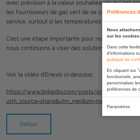
avec précision à la valeur souhaitée, ce qui est e
les fournisseurs de gaz vert de se connecter déso
Préférences d
service, surtout si les températures estivales pers
Nous attachons
sur les cookies 
C'est une étape importante pour notre équipe, et
Dans cette fenêt
nous continuons à viser des solutions innovantes e
d'informations s
politique de confi
En cliquant sur "
Voir la vidéo d'Enexis ci-dessous;
fonctionnels, ana
personnaliser le
préférences de c
https://www.linkedin.com/posts/enexis-b-v-_ene
utm_source=share&utm_medium=member_ios
Paramètres
Retour