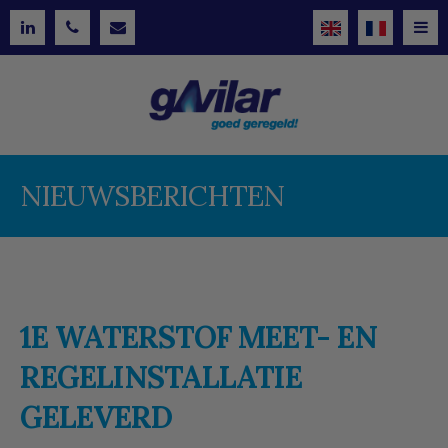
NIEUWSBERICHTEN
1E WATERSTOF MEET- EN
REGELINSTALLATIE
GELEVERD