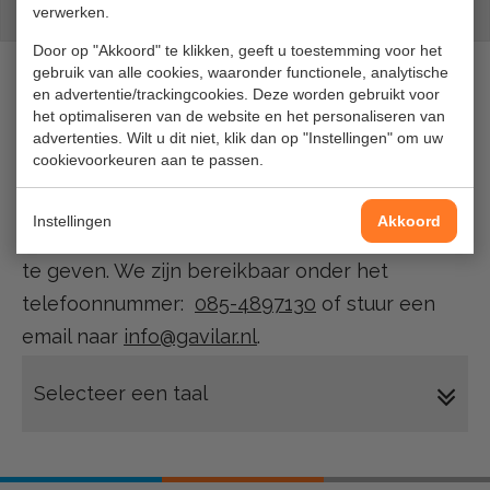
Waterstof station
Waterstof station
verwerken.
odorisatie systeem
control room
Door op "Akkoord" te klikken, geeft u toestemming voor het
gebruik van alle cookies, waaronder functionele, analytische
en advertentie/trackingcookies. Deze worden gebruikt voor
DOCUMENTATIE
het optimaliseren van de website en het personaliseren van
advertenties. Wilt u dit niet, klik dan op "Instellingen" om uw
cookievoorkeuren aan te passen.
Wij informeren u graag naar de mogelijkheden.
Indien gewenst zijn wij graag bereid u een
Instellingen
Akkoord
uitgebreide presentatie van de mogelijkheden
te geven. We zijn bereikbaar onder het
telefoonnummer:
085-4897130
of stuur een
email naar
info@gavilar.nl
.