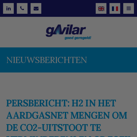
NIEUWSBERICHTEN
PERSBERICHT: H2 IN HET
AARDGASNET MENGEN OM
DE CO2-UITSTOOT TE