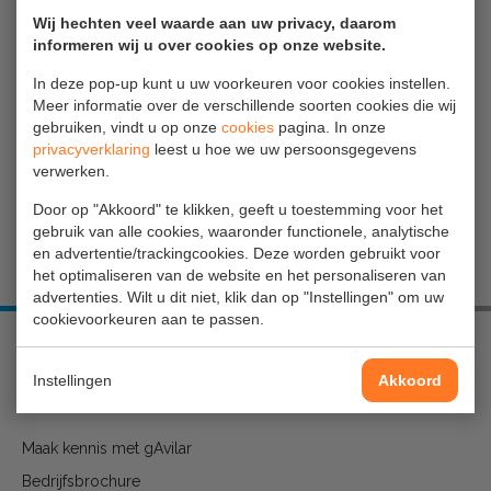
DOCUMENTATIE
Wij hechten veel waarde aan uw privacy, daarom
informeren wij u over cookies op onze website.
Onze binnendienst medewerkers zijn u graag
In deze pop-up kunt u uw voorkeuren voor cookies instellen.
van dienst in het maken van de juiste keuze
Meer informatie over de verschillende soorten cookies die wij
gebruiken, vindt u op onze
cookies
pagina. In onze
onder het telefoonnummer:
085-4897130
of
privacyverklaring
leest u hoe we uw persoonsgegevens
stuur een email naar
info@gavilar.nl
.
verwerken.
Door op "Akkoord" te klikken, geeft u toestemming voor het
gebruik van alle cookies, waaronder functionele, analytische
en advertentie/trackingcookies. Deze worden gebruikt voor
het optimaliseren van de website en het personaliseren van
advertenties. Wilt u dit niet, klik dan op "Instellingen" om uw
cookievoorkeuren aan te passen.
OVER GAVILAR
Instellingen
Akkoord
Maak kennis met gAvilar
Bedrijfsbrochure