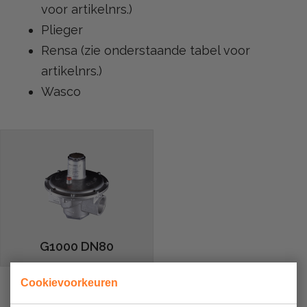
voor artikelnrs.)
Plieger
Rensa (zie onderstaande tabel voor
artikelnrs.)
Wasco
G1000 DN80
Cookievoorkeuren