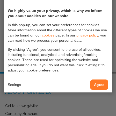
DOCUMENTATION
We highly value your privacy, which is why we inform
Our office staff are happy to assist you in
you about cookies on our website.
making the right choice under the telephone
In this pop-up, you can set your preferences for cookies.
More information about the different types of cookies we use
number:
085-4897130
or send an email to
can be found on our
cookies
page. In our
privacy policy
, you
info@gavilar.nl
.
can read how we process your personal data.
By clicking "Agree", you consent to the use of all cookies,
including functional, analytical, and advertising/tracking
cookies. These are used for optimizing the website and
personalizing ads. If you do not want this, click "Settings" to
adjust your cookie preferences.
Settings
Agree
ABOUT GAVILAR
Get to know gAvilar
Company Brochure